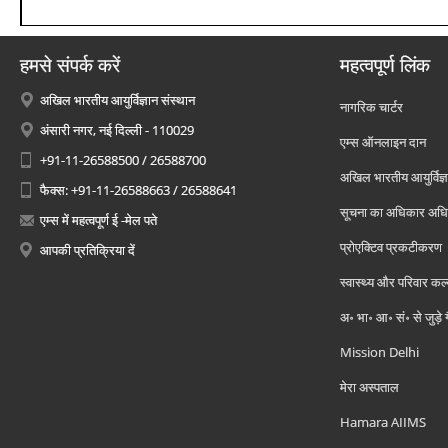
हमसे संपर्क करें
महत्वपूर्ण लिंक
अखिल भारतीय आयुर्विज्ञान संस्थान
नागरिक चार्टर
अंसारी नगर, नई दिल्ली - 110029
एम्स ऑनलाइन दान
+91-11-26588500 / 26588700
अखिल भारतीय आयुर्विज्ञ
फैक्स: +91-11-26588663 / 26588641
सूचना का अधिकार अध
एम्स में महत्वपूर्ण ई -मेल पते
प्रोएक्टिव प्रकटीकरण
आपकी प्रतिक्रिया दें
स्वास्थ्य और परिवार कल
अ॰ भा॰ आ॰ सं॰ से जुड़े
Mission Delhi
मेरा अस्पताल
Hamara AIIMS