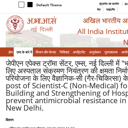
इंट्रानेट का उपयोग
@a
Default Theme
मेल
साइटमैप
अखिल भारतीय आयुर
All India Instit
N
होम
एम्‍स के बारे में
विभाग और केन्‍द्र
निविदाएं
अपॉइंटमेंट
अनुसंधान
पुस्तकालय
आयो
जेपीएन एपेक्स ट्रॉमा सेंटर, एम्स, नई दिल्ली में
लिए अस्पताल संक्रमण नियंत्रण की क्षमता निर्म
परियोजना के लिए वैज्ञानिक-सी (गैर-चिकित्स
post of Scientist-C (Non-Medical) f
Building and Strengthening of Hospi
prevent antimicrobial resistance in
New Delhi.
विवरण