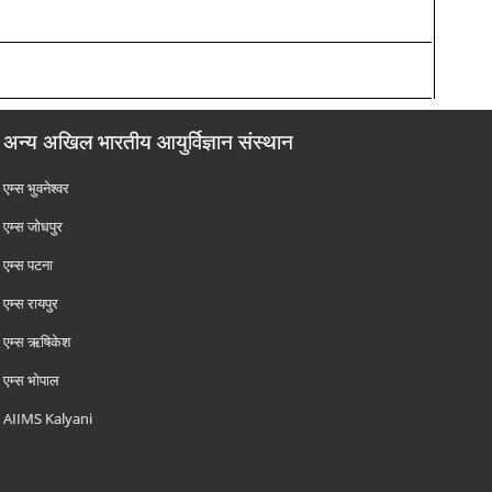
अन्य अखिल भारतीय आयुर्विज्ञान संस्थान
एम्‍स भुवनेश्वर
एम्‍स जोधपुर
एम्‍स पटना
एम्‍स रायपुर
एम्‍स ऋषिकेश
एम्‍स भोपाल
AIIMS Kalyani