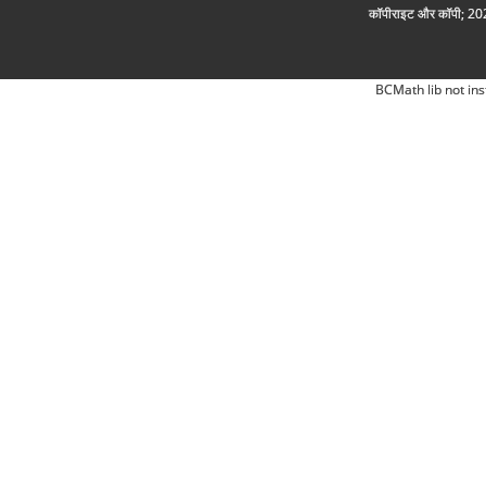
कॉपीराइट और कॉपी; 2026
BCMath lib not ins