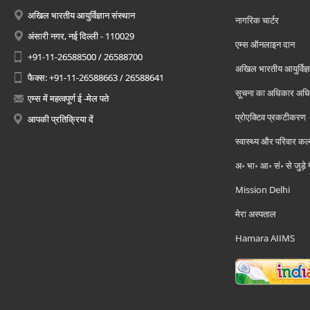
अखिल भारतीय आयुर्विज्ञान संस्थान
नागरिक चार्टर
अंसारी नगर, नई दिल्ली - 110029
एम्स ऑनलाइन दान
+91-11-26588500 / 26588700
अखिल भारतीय आयुर्विज्ञ
फैक्स: +91-11-26588663 / 26588641
सूचना का अधिकार अध
एम्स में महत्वपूर्ण ई -मेल पते
प्रोएक्टिव प्रकटीकरण
आपकी प्रतिक्रिया दें
स्वास्थ्य और परिवार कल
अ॰ भा॰ आ॰ सं॰ से जुड़े
Mission Delhi
मेरा अस्पताल
Hamara AIIMS