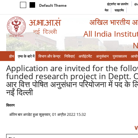
इंट्रानेट का उपयोग
@a
Default Theme
मेल
साइटमैप
अखिल भारतीय आयुर
All India Instit
N
होम
एम्‍स के बारे में
विभाग और केन्‍द्र
निविदाएं
अपॉइंटमेंट
अनुसंधान
पुस्तकालय
आयो
Application are invited for the fol
funded research project in Deptt. 
आर वित्त पोषित अनुसंधान परियोजना में पद के लि
नईं दिल्ली
विवरण
अंतिम बार अपडेट हुआ शुक्रवार, 01 अप्रैल 2022 15:32
V