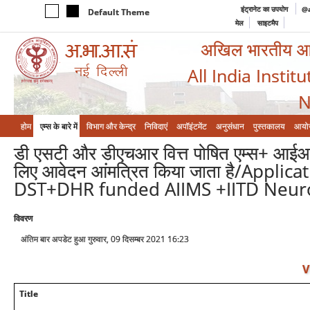
इंट्रानेट का उपयोग
@a
Default Theme
मेल
साइटमैप
अखिल भारतीय आयुर
All India Instit
N
होम
एम्‍स के बारे में
विभाग और केन्‍द्र
निविदाएं
अपॉइंटमेंट
अनुसंधान
पुस्तकालय
आयो
डी एसटी और डीएचआर वित्त पोषित एम्स+ आईआईटी 
लिए आवेदन आंमत्रित किया जाता है/Applic
DST+DHR funded AIIMS +IITD Neuro
विवरण
अंतिम बार अपडेट हुआ गुरुवार, 09 दिसम्बर 2021 16:23
V
Title