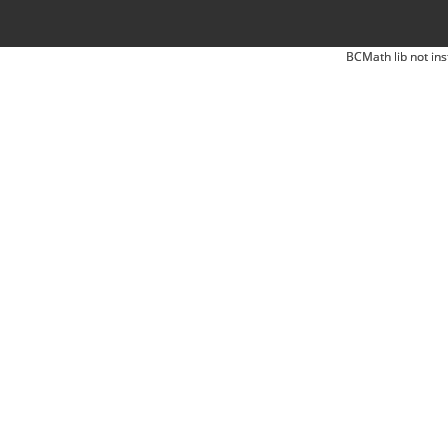
BCMath lib not ins