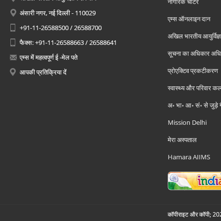
नागरिक चार्टर
अंसारी नगर, नई दिल्ली - 110029
एम्स ऑनलाइन दान
+91-11-26588500 / 26588700
अखिल भारतीय आयुर्विज्ञ
फैक्स: +91-11-26588663 / 26588641
सूचना का अधिकार अध
एम्स में महत्वपूर्ण ई -मेल पते
प्रोएक्टिव प्रकटीकरण
आपकी प्रतिक्रिया दें
स्वास्थ्य और परिवार कल
अ॰ भा॰ आ॰ सं॰ से जुड़े
Mission Delhi
मेरा अस्पताल
Hamara AIIMS
कॉपीराइट और कॉपी; 2026