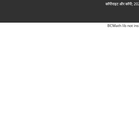
कॉपीराइट और कॉपी; 2026
BCMath lib not ins