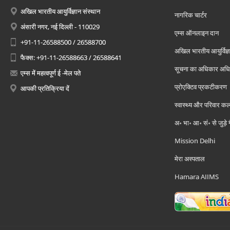
अखिल भारतीय आयुर्विज्ञान संस्थान
नागरिक चार्टर
अंसारी नगर, नई दिल्ली - 110029
एम्स ऑनलाइन दान
+91-11-26588500 / 26588700
अखिल भारतीय आयुर्विज्ञ
फैक्स: +91-11-26588663 / 26588641
सूचना का अधिकार अध
एम्स में महत्वपूर्ण ई -मेल पते
प्रोएक्टिव प्रकटीकरण
आपकी प्रतिक्रिया दें
स्वास्थ्य और परिवार कल
अ॰ भा॰ आ॰ सं॰ से जुड़े
Mission Delhi
मेरा अस्पताल
Hamara AIIMS