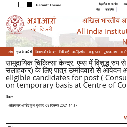
इंट्रानेट का उपयोग
@a
Default Theme
मेल
साइटमैप
अखिल भारतीय आयुर
All India Instit
N
होम
एम्‍स के बारे में
विभाग और केन्‍द्र
निविदाएं
अपॉइंटमेंट
अनुसंधान
पुस्तकालय
आयो
सामुदायिक चिकित्सा केन्द्र, एम्स में विशुद्ध 
सलाहकार) के लिए पात्र उम्मीदवारो से आवेदन
eligible candidates for post ( Consul
on temporary basis at Centre of C
विवरण
अंतिम बार अपडेट हुआ बुधवार, 08 दिसम्बर 2021 14:17
V