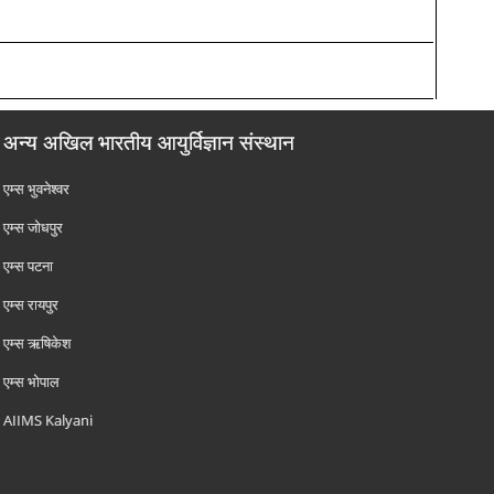
अन्य अखिल भारतीय आयुर्विज्ञान संस्थान
एम्‍स भुवनेश्वर
एम्‍स जोधपुर
एम्‍स पटना
एम्‍स रायपुर
एम्‍स ऋषिकेश
एम्‍स भोपाल
AIIMS Kalyani