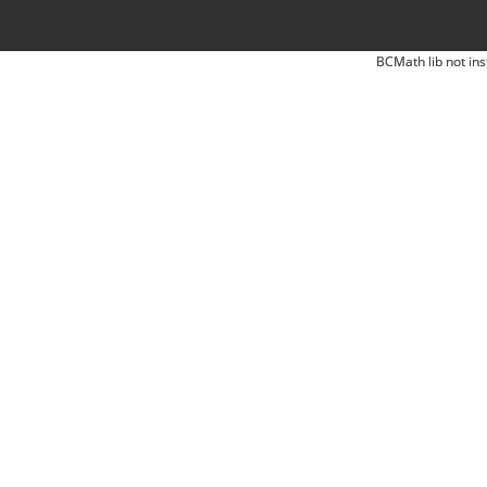
BCMath lib not ins