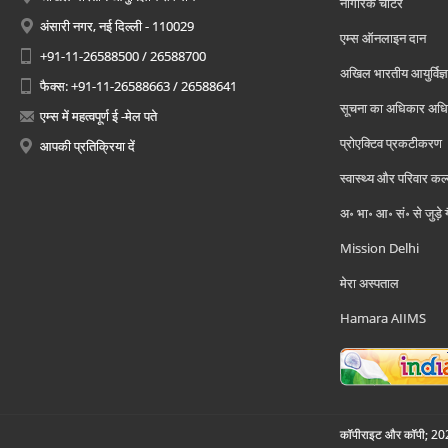
नागरिक चार्टर
अंसारी नगर, नई दिल्ली - 110029
एम्स ऑनलाइन दान
+91-11-26588500 / 26588700
अखिल भारतीय आयुर्विज्ञ
फैक्स: +91-11-26588663 / 26588641
सूचना का अधिकार अध
एम्स में महत्वपूर्ण ई -मेल पते
प्रोएक्टिव प्रकटीकरण
आपकी प्रतिक्रिया दें
स्वास्थ्य और परिवार कल
अ॰ भा॰ आ॰ सं॰ से जुड़े
Mission Delhi
मेरा अस्पताल
Hamara AIIMS
कॉपीराइट और कॉपी; 2026