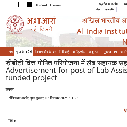
इंट्रानेट का उपयोग
@a
Default Theme
मेल
साइटमैप
अखिल भारतीय आयुर
All India Instit
N
होम
एम्‍स के बारे में
विभाग और केन्‍द्र
निविदाएं
अपॉइंटमेंट
अनुसंधान
पुस्तकालय
आयो
डीबीटी वित्त पोषित परियोजना में लैब सहायक सह 
Advertisement for post of Lab Assi
funded project
विवरण
अंतिम बार अपडेट हुआ गुरुवार, 02 सितम्बर 2021 10:59
V
Title