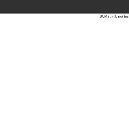
BCMath lib not ins