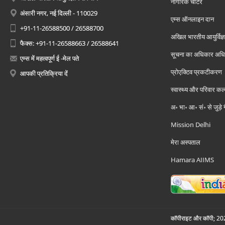
नागरिक चार्टर
अंसारी नगर, नई दिल्ली - 110029
एम्स ऑनलाइन दान
+91-11-26588500 / 26588700
अखिल भारतीय आयुर्विज्ञ
फैक्स: +91-11-26588663 / 26588641
सूचना का अधिकार अध
एम्स में महत्वपूर्ण ई -मेल पते
प्रोएक्टिव प्रकटीकरण
आपकी प्रतिक्रिया दें
स्वास्थ्य और परिवार कल
अ॰ भा॰ आ॰ सं॰ से जुड़े
Mission Delhi
मेरा अस्पताल
Hamara AIIMS
कॉपीराइट और कॉपी; 2026