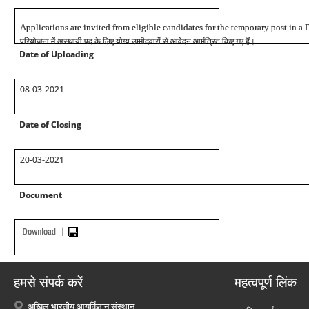
Applications are invited from eligible candidates for the temporary post in a
परियोजना
में
अस्थायी
पद
के
लिए
योग्य
उम्मीदवारों
से
आवेदन
आमंत्रित
किए
गए
हैं।
Date of Uploading
08-03-2021
Date of Closing
20-03-2021
Document
हमसे संपर्क करें
महत्वपूर्ण लिंक
अखिल भारतीय आयुर्विज्ञान संस्थान