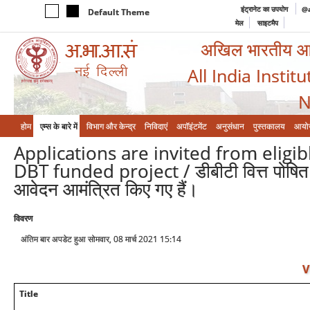
इंट्रानेट का उपयोग
@a
Default Theme
मेल
साइटमैप
अखिल भारतीय आयुर
All India Instit
N
होम
एम्‍स के बारे में
विभाग और केन्‍द्र
निविदाएं
अपॉइंटमेंट
अनुसंधान
पुस्तकालय
आयो
Applications are invited from eligi
DBT funded project / डीबीटी वित्त पोषित परि
आवेदन आमंत्रित किए गए हैं।
विवरण
अंतिम बार अपडेट हुआ सोमवार, 08 मार्च 2021 15:14
V
Title