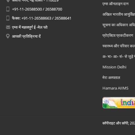
अंसारी नगर, नई दिल्ली - 110029
एम्स ऑनलाइन दान
+91-11-26588500 / 26588700
अखिल भारतीय आयुर्विज्ञ
फैक्स: +91-11-26588663 / 26588641
सूचना का अधिकार अध
एम्स में महत्वपूर्ण ई -मेल पते
प्रोएक्टिव प्रकटीकरण
आपकी प्रतिक्रिया दें
स्वास्थ्य और परिवार कल
अ॰ भा॰ आ॰ सं॰ से जुड़े
Mission Delhi
मेरा अस्पताल
Hamara AIIMS
कॉपीराइट और कॉपी; 2026