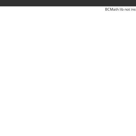
BCMath lib not ins