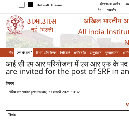
इंट्रानेट का उपयोग
@a
Default Theme
मेल
साइटमैप
अखिल भारतीय आयुर
All India Instit
N
होम
एम्‍स के बारे में
विभाग और केन्‍द्र
निविदाएं
अपॉइंटमेंट
अनुसंधान
पुस्तकालय
आयो
आई सी एम आर परियोजना में एस आर एफ के पद 
are invited for the post of SRF in 
विवरण
अंतिम बार अपडेट हुआ मंगलवार, 23 फरवरी 2021 10:32
V
Title