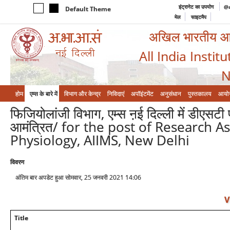
इंट्रानेट का उपयोग
@a
Default Theme
मेल
साइटमैप
अखिल भारतीय आयुर
All India Instit
N
होम
एम्‍स के बारे में
विभाग और केन्‍द्र
निविदाएं
अपॉइंटमेंट
अनुसंधान
पुस्तकालय
आयो
फिजियोलांजी विभाग, एम्स ऩई दिल्ली में डीएसटी
आमंत्रित/ for the post of Research A
Physiology, AIIMS, New Delhi
विवरण
अंतिम बार अपडेट हुआ सोमवार, 25 जनवरी 2021 14:06
V
Title