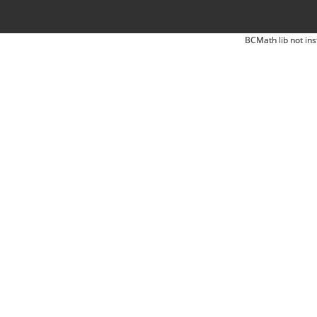
BCMath lib not ins