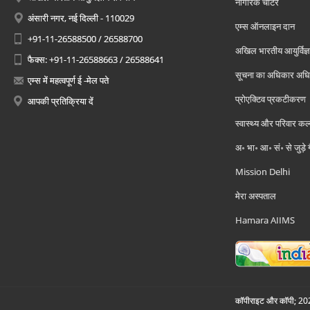
नागरिक चार्टर
अंसारी नगर, नई दिल्ली - 110029
एम्स ऑनलाइन दान
+91-11-26588500 / 26588700
अखिल भारतीय आयुर्विज्ञ
फैक्स: +91-11-26588663 / 26588641
सूचना का अधिकार अध
एम्स में महत्वपूर्ण ई -मेल पते
प्रोएक्टिव प्रकटीकरण
आपकी प्रतिक्रिया दें
स्वास्थ्य और परिवार कल
अ॰ भा॰ आ॰ सं॰ से जुड़े
Mission Delhi
मेरा अस्पताल
Hamara AIIMS
कॉपीराइट और कॉपी; 2026