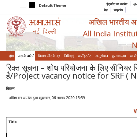
इंट्रानेट का उपयोग
@a
Default Theme
मेल
साइटमैप
अखिल भारतीय आयुर
All India Instit
N
होम
एम्‍स के बारे में
विभाग और केन्‍द्र
निविदाएं
अपॉइंटमेंट
अनुसंधान
पुस्तकालय
आयो
रिक्त सूचना – शोध परियोजना के लिए सीनियर रि
है/Project vacancy notice for SRF ( 
विवरण
अंतिम बार अपडेट हुआ शुक्रवार, 06 नवम्बर 2020 15:59
V
Title