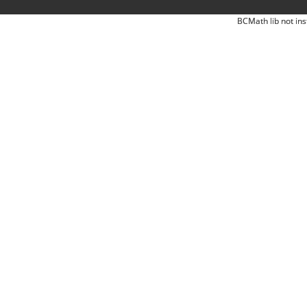
BCMath lib not ins