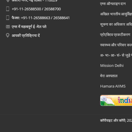
अंसारी नगर, नई दिल्ली - 110029
एम्स ऑनलाइन दान
+91-11-26588500 / 26588700
अखिल भारतीय आयुर्विज्ञ
फैक्स: +91-11-26588663 / 26588641
सूचना का अधिकार अध
एम्स में महत्वपूर्ण ई -मेल पते
प्रोएक्टिव प्रकटीकरण
आपकी प्रतिक्रिया दें
स्वास्थ्य और परिवार कल
अ॰ भा॰ आ॰ सं॰ से जुड़े
Mission Delhi
मेरा अस्पताल
Hamara AIIMS
कॉपीराइट और कॉपी; 2026