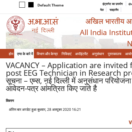
इंट्रानेट का उपयोग
@a
Default Theme
मेल
साइटमैप
अखिल भारतीय आयुर
All India Instit
N
होम
एम्‍स के बारे में
विभाग और केन्‍द्र
निविदाएं
अपॉइंटमेंट
अनुसंधान
पुस्तकालय
आयो
VACANCY – Application are invited f
post EEG Technician in Research pro
सूचना – एम्स, ऩई दिल्ली में अनुसंधान परियोजन
आवेदन-पत्र आंमत्रित किए जाते है
विवरण
अंतिम बार अपडेट हुआ बुधवार, 28 अक्टूबर 2020 16:21
V