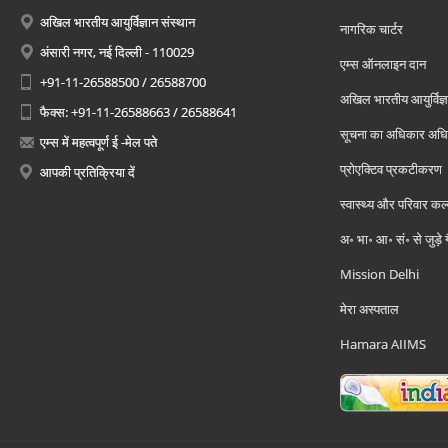
अखिल भारतीय आयुर्विज्ञान संस्थान
नागरिक चार्टर
अंसारी नगर, नई दिल्ली - 110029
एम्स ऑनलाइन दान
+91-11-26588500 / 26588700
अखिल भारतीय आयुर्विज्ञ
फैक्स: +91-11-26588663 / 26588641
सूचना का अधिकार अध
एम्स में महत्वपूर्ण ई -मेल पते
प्रोएक्टिव प्रकटीकरण
आपकी प्रतिक्रिया दें
स्वास्थ्य और परिवार कल
अ॰ भा॰ आ॰ सं॰ से जुड़े
Mission Delhi
मेरा अस्पताल
Hamara AIIMS