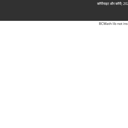
कॉपीराइट और कॉपी; 2026
BCMath lib not ins