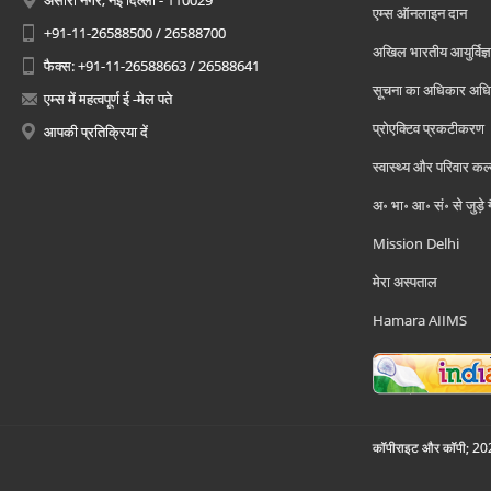
अंसारी नगर, नई दिल्ली - 110029
एम्स ऑनलाइन दान
+91-11-26588500 / 26588700
अखिल भारतीय आयुर्विज्ञ
फैक्स: +91-11-26588663 / 26588641
सूचना का अधिकार अध
एम्स में महत्वपूर्ण ई -मेल पते
प्रोएक्टिव प्रकटीकरण
आपकी प्रतिक्रिया दें
स्वास्थ्य और परिवार कल
अ॰ भा॰ आ॰ सं॰ से जुड़े
Mission Delhi
मेरा अस्पताल
Hamara AIIMS
कॉपीराइट और कॉपी; 2026