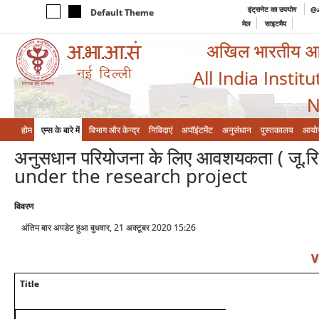
इंट्रानेट का उपयोग
@a
Default Theme
मेल
साइटमैप
अखिल भारतीय आयुर
All India Instit
N
होम
एम्‍स के बारे में
विभाग और केन्‍द्र
निविदाएं
अपॉइंटमेंट
अनुसंधान
पुस्तकालय
आयो
अनुसधान परियोजना के लिए आवशयकता ( जू.रि
under the research project
विवरण
अंतिम बार अपडेट हुआ बुधवार, 21 अक्टूबर 2020 15:26
V
Title