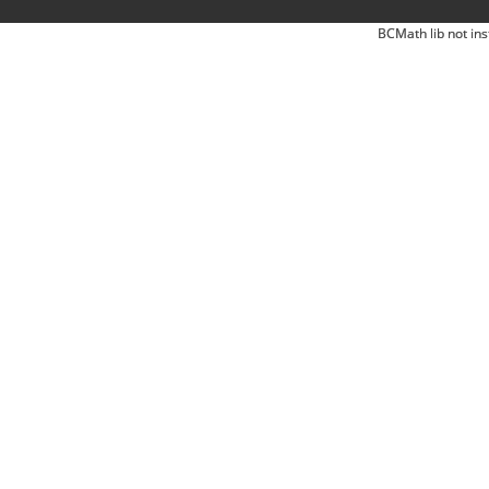
BCMath lib not ins