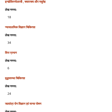
इन्डोकिरनोलाजी , चयापचय और मधुमेह
लेख गणना:
18
न्‍यायालयिक विज्ञान चिकित्‍सा
लेख गणना:
34
वित्त प्रभाग
लेख गणना:
6
वृद्धावस्था चिकित्सा
लेख गणना:
24
जठरांत्र रोग विज्ञान एवं मानव पोषण
लेख गणना: