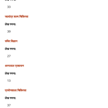
33
जठरांत्र शल्‍य चिकित्‍सा
लेख गणना:
39
रुधिर विज्ञान
लेख गणना:
27
अस्‍पताल प्रशासन
लेख गणना:
13
प्रयोगशाला चिकित्‍सा
लेख गणना:
37