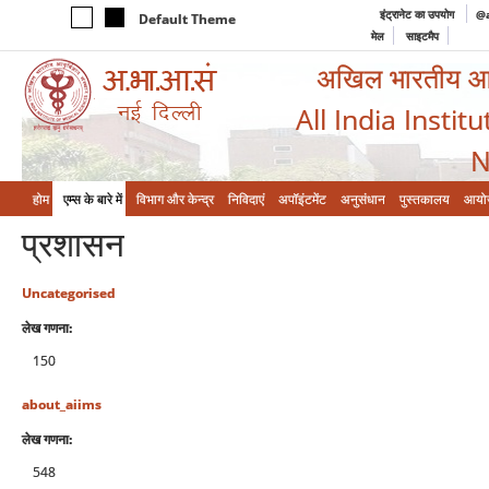
इंट्रानेट का उपयोग
@a
Default Theme
मेल
साइटमैप
अखिल भारतीय आयुर
All India Instit
N
होम
एम्‍स के बारे में
विभाग और केन्‍द्र
निविदाएं
अपॉइंटमेंट
अनुसंधान
पुस्तकालय
आयो
प्रशासन
Uncategorised
लेख गणना:
150
about_aiims
लेख गणना:
548