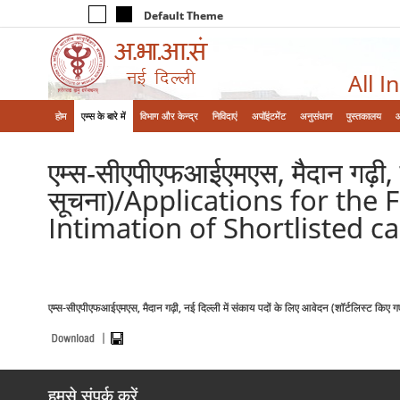
Default Theme
All I
होम
एम्‍स के बारे में
विभाग और केन्‍द्र
निविदाएं
अपॉइंटमेंट
अनुसंधान
पुस्तकालय
एम्स-सीएपीएफआईएमएस, मैदान गढ़ी, नई
सूचना)/Applications for the
Intimation of Shortlisted ca
एम्स-सीएपीएफआईएमएस, मैदान गढ़ी, नई दिल्ली में संकाय पदों के लिए आवेदन (शॉर्टलिस
हमसे संपर्क करें