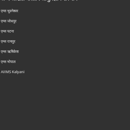
एम्‍स भुवनेश्वर
एम्‍स जोधपुर
एम्‍स पटना
एम्‍स रायपुर
एम्‍स ऋषिकेश
एम्‍स भोपाल
AIIMS Kalyani