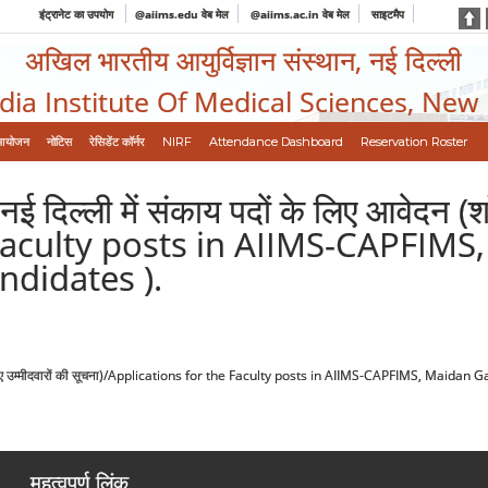
इंट्रानेट का उपयोग
@aiims.edu वेब मेल
@aiims.ac.in वेब मेल
साइटमैप
अखिल भारतीय आयुर्विज्ञान संस्थान, नई दिल्ली
ndia Institute Of Medical Sciences, New
आयोजन
नोटिस
रेसिडेंट कॉर्नर
NIRF
Attendance Dashboard
Reservation Roster
 दिल्ली में संकाय पदों के लिए आवेदन (शॉर
 Faculty posts in AIIMS-CAPFIMS
ndidates ).
्ट किए गए उम्मीदवारों की सूचना)/Applications for the Faculty posts in AIIMS-CAPFIMS, Maid
महत्वपूर्ण लिंक