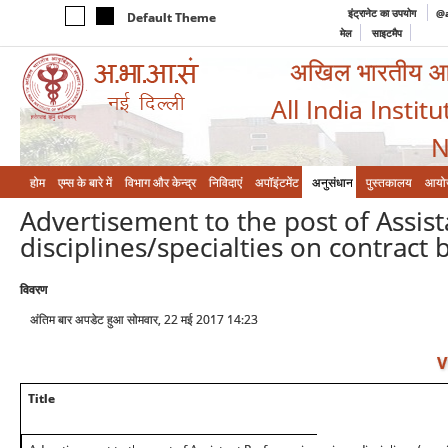
इंट्रानेट का उपयोग
@a
Default Theme
मेल
साइटमैप
अखिल भारतीय आयुर
All India Instit
N
होम
एम्‍स के बारे में
विभाग और केन्‍द्र
निविदाएं
अपॉइंटमेंट
अनुसंधान
पुस्तकालय
आयो
Advertisement to the post of Assist
disciplines/specialties on contract 
विवरण
अंतिम बार अपडेट हुआ सोमवार, 22 मई 2017 14:23
V
Title