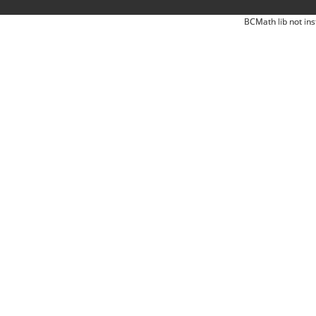
BCMath lib not ins