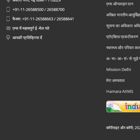
अंसारी नगर, नई दिल्ली - 110029
एम्स ऑनलाइन दान
+91-11-26588500 / 26588700
अखिल भारतीय आयुर्विज्ञ
फैक्स: +91-11-26588663 / 26588641
सूचना का अधिकार अध
एम्स में महत्वपूर्ण ई -मेल पते
प्रोएक्टिव प्रकटीकरण
आपकी प्रतिक्रिया दें
स्वास्थ्य और परिवार कल
अ॰ भा॰ आ॰ सं॰ से जुड़े
Mission Delhi
मेरा अस्पताल
Hamara AIIMS
कॉपीराइट और कॉपी; 2026