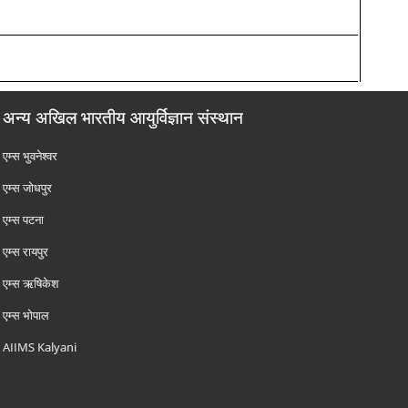
अन्य अखिल भारतीय आयुर्विज्ञान संस्थान
एम्‍स भुवनेश्वर
एम्‍स जोधपुर
एम्‍स पटना
एम्‍स रायपुर
एम्‍स ऋषिकेश
एम्‍स भोपाल
AIIMS Kalyani