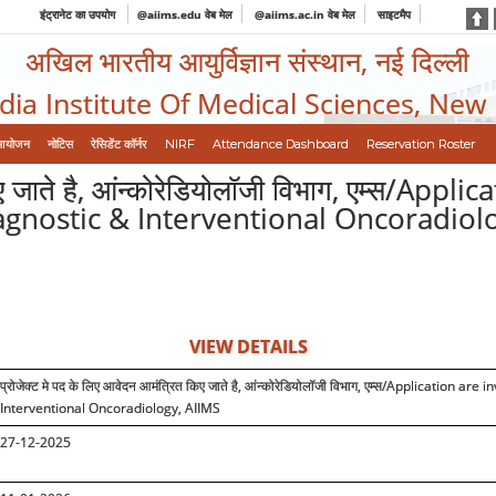
इंट्रानेट का उपयोग
@aiims.edu वेब मेल
@aiims.ac.in वेब मेल
साइटमैप
अखिल भारतीय आयुर्विज्ञान संस्थान, नई दिल्ली
ndia Institute Of Medical Sciences, New
आयोजन
नोटिस
रेसिडेंट कॉर्नर
NIRF
Attendance Dashboard
Reservation Roster
किए जाते है, आंन्कोरेडियोलॉजी विभाग, एम्स/App
iagnostic & Interventional Oncoradiol
VIEW DETAILS
प्रोजेक्ट मे पद के लिए आवेदन आमंत्रित किए जाते है, आंन्कोरेडियोलॉजी विभाग, एम्स
/Application are in
Interventional Oncoradiology, AIIMS
27-12-2025