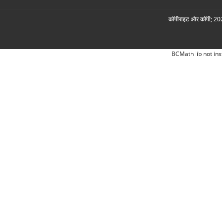
कॉपीराइट और कॉपी; 2026
BCMath lib not ins