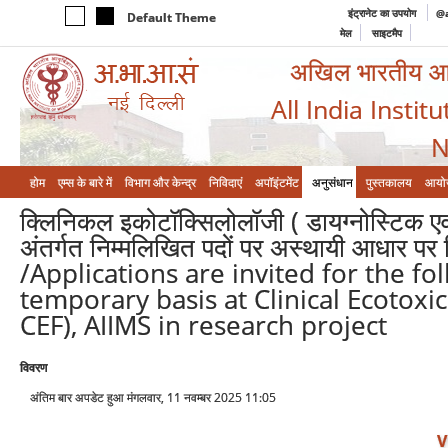
इंट्रानेट का उपयोग
@a
Default Theme
मेल
साइटमैप
अखिल भारतीय आयुर
All India Instit
N
होम
एम्‍स के बारे में
विभाग और केन्‍द्र
निविदाएं
अपॉइंटमेंट
अनुसंधान
पुस्तकालय
आयो
क्लिनिकल इकोटॉक्सिलोलॉजी ( डायग्नोस्टिक एवं 
अंतर्गत निम्मलिखित पदों पर अस्थायी आधार पर न
/Applications are invited for the fo
temporary basis at Clinical Ecotoxic
CEF), AIIMS in research project
विवरण
अंतिम बार अपडेट हुआ मंगलवार, 11 नवम्बर 2025 11:05
V