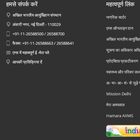
हमसे संपर्क करें
महत्वपूर्ण लिंक
अखिल भारतीय आयुर्विज्ञान संस्थान
नागरिक चार्टर
अंसारी नगर, नई दिल्ली - 110029
एम्स ऑनलाइन दान
+91-11-26588500 / 26588700
अखिल भारतीय आयुर्विज्ञ
फैक्स: +91-11-26588663 / 26588641
सूचना का अधिकार अध
एम्स में महत्वपूर्ण ई -मेल पते
प्रोएक्टिव प्रकटीकरण
आपकी प्रतिक्रिया दें
स्वास्थ्य और परिवार कल
अ॰ भा॰ आ॰ सं॰ से जुड़े
Mission Delhi
मेरा अस्पताल
Hamara AIIMS