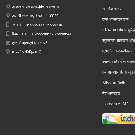
अखिल भारतीय आयुर्विज्ञान संस्थान
नागरिक चार्टर
अंसारी नगर, नई दिल्ली - 110029
एम्स ऑनलाइन दान
+91-11-26588500 / 26588700
अखिल भारतीय आयुर्विज्ञ
फैक्स: +91-11-26588663 / 26588641
सूचना का अधिकार अध
एम्स में महत्वपूर्ण ई -मेल पते
प्रोएक्टिव प्रकटीकरण
आपकी प्रतिक्रिया दें
स्वास्थ्य और परिवार कल
अ॰ भा॰ आ॰ सं॰ से जुड़े
Mission Delhi
मेरा अस्पताल
Hamara AIIMS