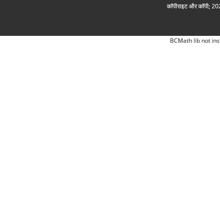
कॉपीराइट और कॉपी; 2026
BCMath lib not ins