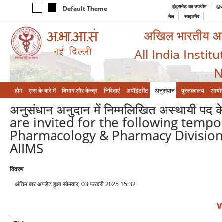
इंट्रानेट का उपयोग
@a
Default Theme
मेल
साइटमैप
अखिल भारतीय आयुर
All India Instit
N
होम
एम्‍स के बारे में
विभाग और केन्‍द्र
निविदाएं
अपॉइंटमेंट
अनुसंधान
पुस्तकालय
आयो
अनुसंधान अनुदान में निम्मलिखित अस्थायी पद
are invited for the following tempo
Pharmacology & Pharmacy Division,
AIIMS
विवरण
अंतिम बार अपडेट हुआ सोमवार, 03 फरवरी 2025 15:32
V