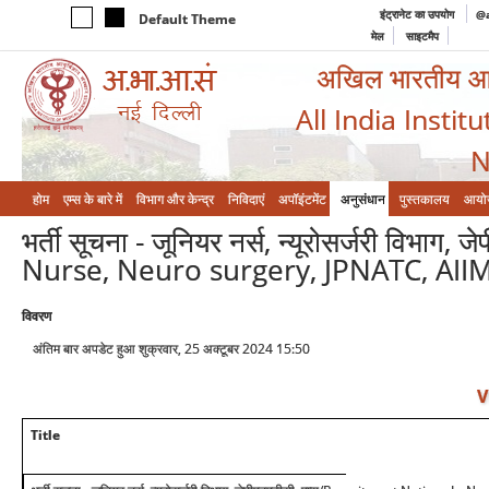
इंट्रानेट का उपयोग
@a
Default Theme
मेल
साइटमैप
अखिल भारतीय आयुर
All India Instit
N
होम
एम्‍स के बारे में
विभाग और केन्‍द्र
निविदाएं
अपॉइंटमेंट
अनुसंधान
पुस्तकालय
आयो
भर्ती सूचना - जूनियर नर्स, न्यूरोसर्जरी विभा
Nurse, Neuro surgery, JPNATC, AII
विवरण
अंतिम बार अपडेट हुआ शुक्रवार, 25 अक्टूबर 2024 15:50
V
Title