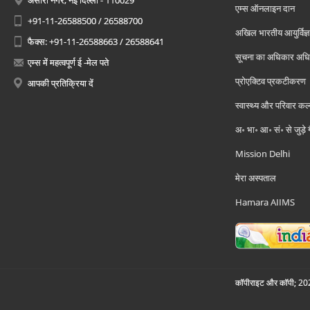
अंसारी नगर, नई दिल्ली - 110029
एम्स ऑनलाइन दान
+91-11-26588500 / 26588700
अखिल भारतीय आयुर्विज्ञ
फैक्स: +91-11-26588663 / 26588641
सूचना का अधिकार अध
एम्स में महत्वपूर्ण ई -मेल पते
प्रोएक्टिव प्रकटीकरण
आपकी प्रतिक्रिया दें
स्वास्थ्य और परिवार कल
अ॰ भा॰ आ॰ सं॰ से जुड़े
Mission Delhi
मेरा अस्पताल
Hamara AIIMS
कॉपीराइट और कॉपी; 2026