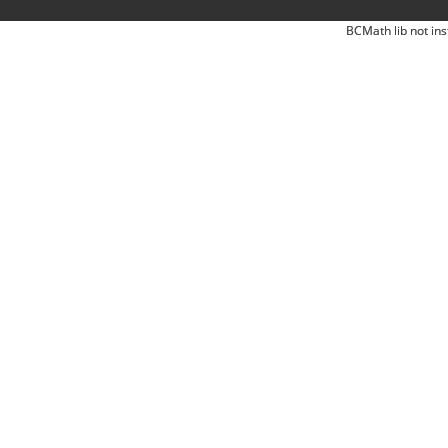
BCMath lib not ins