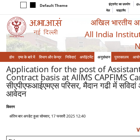
इंट्रानेट का उपयोग
@a
Default Theme
मेल
साइटमैप
अखिल भारतीय आयुर
All India Instit
N
होम
एम्‍स के बारे में
विभाग और केन्‍द्र
निविदाएं
अपॉइंटमेंट
अनुसंधान
पुस्तकालय
आयो
Application for the post of Assistan
Contract basis at AIIMS CAPFIMS Ca
सीएपीएफआईएमएस परिसर, मैदान गढी में सविदां आध
आवेदन
विवरण
अंतिम बार अपडेट हुआ सोमवार, 17 फरवरी 2025 12:40
V