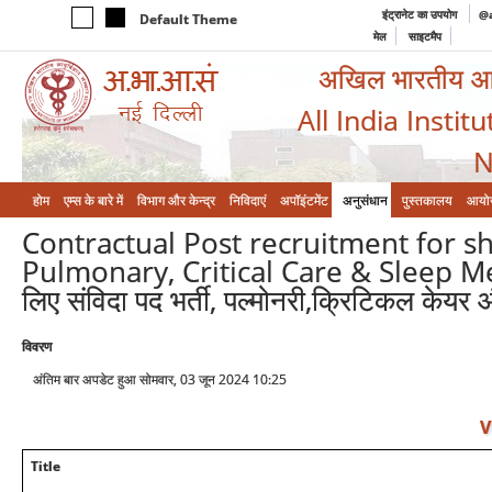
इंट्रानेट का उपयोग
@a
Default Theme
मेल
साइटमैप
अखिल भारतीय आयुर
All India Instit
N
होम
एम्‍स के बारे में
विभाग और केन्‍द्र
निविदाएं
अपॉइंटमेंट
अनुसंधान
पुस्तकालय
आयो
Contractual Post recruitment for s
Pulmonary, Critical Care & Sleep Medic
लिए संविदा पद भर्ती, पल्मोनरी,क्रिटिकल केयर 
विवरण
अंतिम बार अपडेट हुआ सोमवार, 03 जून 2024 10:25
V
Title