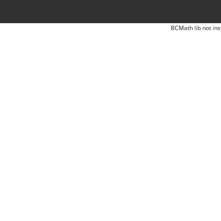
BCMath lib not ins