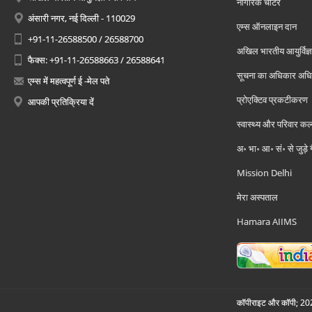
नागरिक चार्टर
अंसारी नगर, नई दिल्ली - 110029
एम्स ऑनलाइन दान
+91-11-26588500 / 26588700
अखिल भारतीय आयुर्विज्ञ
फैक्स: +91-11-26588663 / 26588641
सूचना का अधिकार अध
एम्स में महत्वपूर्ण ई -मेल पते
प्रोएक्टिव प्रकटीकरण
आपकी प्रतिक्रिया दें
स्वास्थ्य और परिवार कल
अ॰ भा॰ आ॰ सं॰ से जुड़े
Mission Delhi
मेरा अस्पताल
Hamara AIIMS
कॉपीराइट और कॉपी; 2026