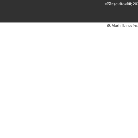
कॉपीराइट और कॉपी; 2026
BCMath lib not ins