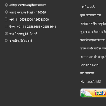
अखिल भारतीय आयुर्विज्ञान संस्थान
नागरिक चार्टर
अंसारी नगर, नई दिल्ली - 110029
एम्स ऑनलाइन दान
+91-11-26588500 / 26588700
अखिल भारतीय आयुर्विज्ञ
फैक्स: +91-11-26588663 / 26588641
सूचना का अधिकार अध
एम्स में महत्वपूर्ण ई -मेल पते
प्रोएक्टिव प्रकटीकरण
आपकी प्रतिक्रिया दें
स्वास्थ्य और परिवार कल
अ॰ भा॰ आ॰ सं॰ से जुड़े
Mission Delhi
मेरा अस्पताल
Hamara AIIMS