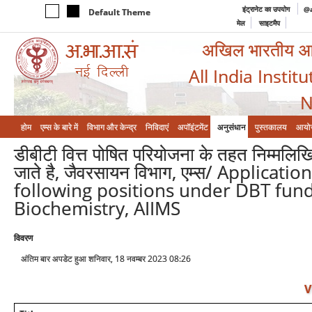
इंट्रानेट का उपयोग
@a
Default Theme
मेल
साइटमैप
अखिल भारतीय आयुर
All India Instit
N
होम
एम्‍स के बारे में
विभाग और केन्‍द्र
निविदाएं
अपॉइंटमेंट
अनुसंधान
पुस्तकालय
आयो
डीबीटी वित्त पोषित परियोजना के तहत निम्मलिखि
जाते है, जैवरसायन विभाग, एम्स/ Applicat
following positions under DBT fund
Biochemistry, AIIMS
विवरण
अंतिम बार अपडेट हुआ शनिवार, 18 नवम्बर 2023 08:26
V