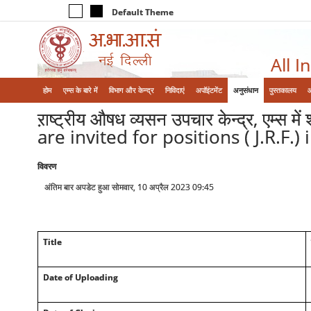
Default Theme
All I
होम
एम्‍स के बारे में
विभाग और केन्‍द्र
निविदाएं
अपॉइंटमेंट
अनुसंधान
पुस्तकालय
ऱाष्ट्रीय औषध व्यसन उपचार केन्द्र, एम्स 
are invited for positions ( J.R.F
विवरण
अंतिम बार अपडेट हुआ सोमवार, 10 अप्रैल 2023 09:45
Title
Date of Uploading