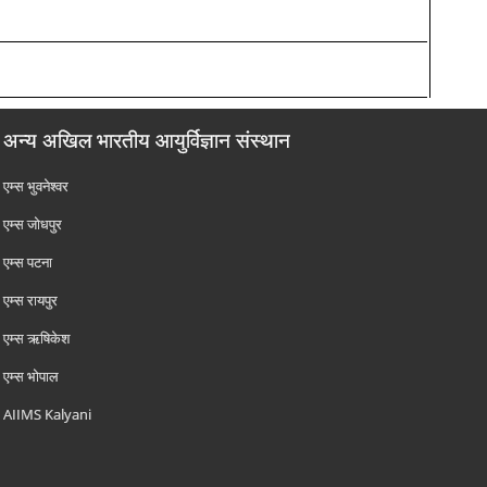
अन्य अखिल भारतीय आयुर्विज्ञान संस्थान
एम्‍स भुवनेश्वर
एम्‍स जोधपुर
एम्‍स पटना
एम्‍स रायपुर
एम्‍स ऋषिकेश
एम्‍स भोपाल
AIIMS Kalyani