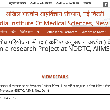
इंट्रानेट का उपयोग
@aiims.edu वेब मेल
@aiims.ac.in वेब मेल
साइटमैप
अखिल भारतीय आयुर्विज्ञान संस्थान, नई दिल्ली
ndia Institute Of Medical Sciences, New
आयोजन
नोटिस
रेसिडेंट कॉर्नर
NIRF
Attendance Dashboard
Reservation Roster
में शोध परियोजना में पद ( कनिष्ठ अनुसधान अध्येत
.) in a research Project at NDDTC, AIIM
VIEW DETAILS
ऱाष्ट्रीय औषध व्यसन उपचार केन्द्र, एम्स में शोध परियोजना में पद ( कनिष्ठ अनुसधान अध्येता) के लिए आवेदन
Project at NDDTC, AIIMS, New Delhi
10-04-2023