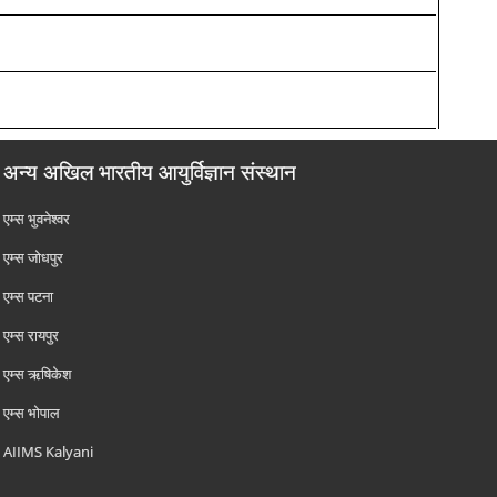
अन्य अखिल भारतीय आयुर्विज्ञान संस्थान
एम्‍स भुवनेश्वर
एम्‍स जोधपुर
एम्‍स पटना
एम्‍स रायपुर
एम्‍स ऋषिकेश
एम्‍स भोपाल
AIIMS Kalyani