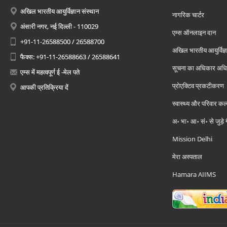
अखिल भारतीय आयुर्विज्ञान संस्थान
नागरिक चार्टर
अंसारी नगर, नई दिल्ली - 110029
एम्स ऑनलाइन दान
+91-11-26588500 / 26588700
अखिल भारतीय आयुर्विज्ञ
फैक्स: +91-11-26588663 / 26588641
सूचना का अधिकार अध
एम्स में महत्वपूर्ण ई -मेल पते
प्रोएक्टिव प्रकटीकरण
आपकी प्रतिक्रिया दें
स्वास्थ्य और परिवार कल
अ॰ भा॰ आ॰ सं॰ से जुड़े
Mission Delhi
मेरा अस्पताल
Hamara AIIMS