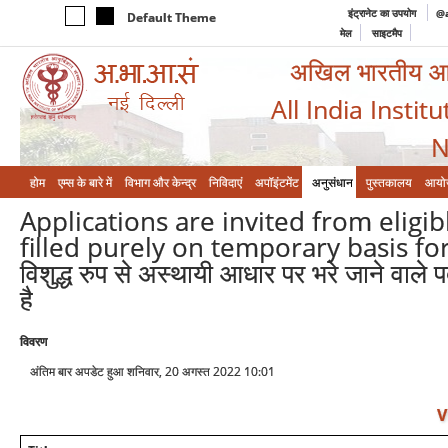
इंट्रानेट का उपयोग
@a
Default Theme
मेल
साइटमैप
अखिल भारतीय आयुर
All India Instit
N
होम
एम्‍स के बारे में
विभाग और केन्‍द्र
निविदाएं
अपॉइंटमेंट
अनुसंधान
पुस्तकालय
आयो
Applications are invited from eligib
filled purely on temporary basis for 
विशुद्ध रुप से अस्थायी आधार पर भरे जाने वाले 
है
विवरण
अंतिम बार अपडेट हुआ शनिवार, 20 अगस्त 2022 10:01
V