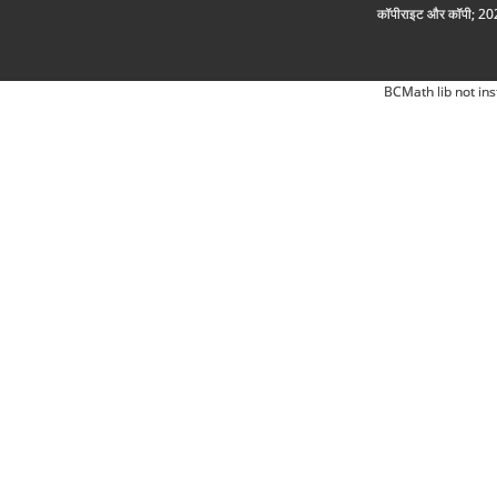
कॉपीराइट और कॉपी; 2026
BCMath lib not ins