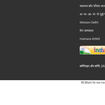
स्वास्थ्य और परिवार कल
अ॰ भा॰ आ॰ सं॰ से जुड़े
Mission Delhi
मेरा अस्पताल
Hamara AIIMS
कॉपीराइट और कॉपी; 2026
BCMath lib not ins