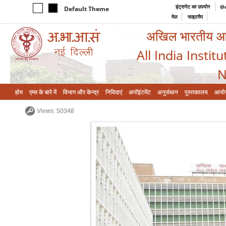
इंट्रानेट का उपयोग
@a
Default Theme
मेल
साइटमैप
अखिल भारतीय आयुर
All India Instit
N
होम
एम्‍स के बारे में
विभाग और केन्‍द्र
निविदाएं
अपॉइंटमेंट
अनुसंधान
पुस्तकालय
आयो
Views: 50348