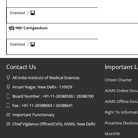
शुद्धि पत्र/ Corrigendum
Contact Us
Important L
All India Institute of Medical Sciences
Citizen Charter
Ansari Nagar, New Delhi - 110029
AIIMS Online Don
Board Number : +91-11-26588500 / 26588700
AIIMS Offline Don
Fax : +91-11-26588663 / 26588641
Right To Informat
Important Functionary
Proactive Disclosu
Chief Vigilance Officer(CVO), AIIMS, New Delhi
MoHFW