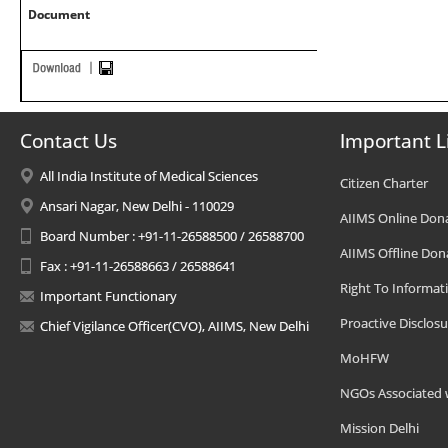
Document
Contact Us
Important L
All India Institute of Medical Sciences
Citizen Charter
Ansari Nagar, New Delhi - 110029
AIIMS Online Don
Board Number : +91-11-26588500 / 26588700
AIIMS Offline Don
Fax : +91-11-26588663 / 26588641
Right To Informat
Important Functionary
Proactive Disclosu
Chief Vigilance Officer(CVO), AIIMS, New Delhi
MoHFW
NGOs Associated 
Mission Delhi