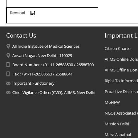
Contact Us
Important L
All India Institute of Medical Sciences
Citizen Charter
Ansari Nagar, New Delhi - 110029
AIIMS Online Don
Board Number : +91-11-26588500 / 26588700
AIIMS Offline Don
Fax : +91-11-26588663 / 26588641
Right To Informat
Important Functionary
Proactive Disclosu
Chief Vigilance Officer(CVO), AIIMS, New Delhi
MoHFW
NGOs Associated 
Mission Delhi
Mera Aspataal