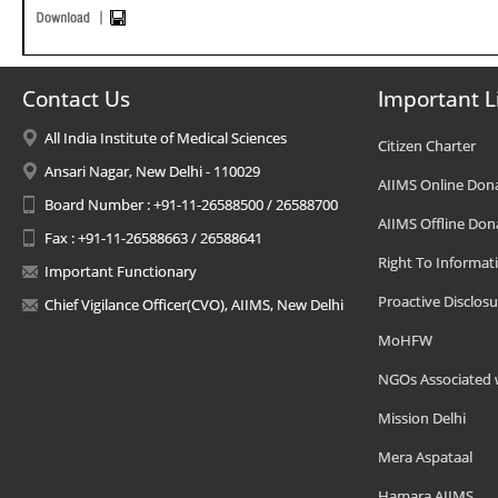
Contact Us
Important L
All India Institute of Medical Sciences
Citizen Charter
Ansari Nagar, New Delhi - 110029
AIIMS Online Don
Board Number : +91-11-26588500 / 26588700
AIIMS Offline Don
Fax : +91-11-26588663 / 26588641
Right To Informat
Important Functionary
Proactive Disclosu
Chief Vigilance Officer(CVO), AIIMS, New Delhi
MoHFW
NGOs Associated 
Mission Delhi
Mera Aspataal
Hamara AIIMS