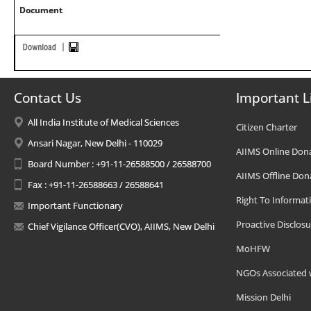
Document
Contact Us
Important L
All India Institute of Medical Sciences
Citizen Charter
Ansari Nagar, New Delhi - 110029
AIIMS Online Don
Board Number : +91-11-26588500 / 26588700
AIIMS Offline Don
Fax : +91-11-26588663 / 26588641
Right To Informat
Important Functionary
Proactive Disclosu
Chief Vigilance Officer(CVO), AIIMS, New Delhi
MoHFW
NGOs Associated 
Mission Delhi