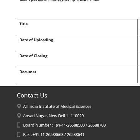
Title
Date of Uploading
Date of Closing
Documet
Contact Us
All India Institute of Medical Sciences
Ansari Nagar, New Delhi - 110029
Board Number : +91-11-26588500 / 26588700
Fax : +91-11-26588663 / 26588641