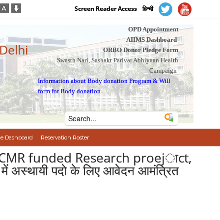
Screen Reader Access
हिन्दी
OPD Appointment
AIIMS Dashboard
 Delhi
ORBO Donor Pledge Form
Swasth Nari, Sashakt Parivar Abhiyaan Health
Campaign
Information about Body donation Program
&
Will
form for Body donation
e Dashboard
Reservation Roster
n ICMR funded Research proejाct,
ं अस्थायी पदो के लिए आवेदन आमंत्रित