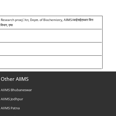
d Research proejाct, Deptt. of Biochemistry, AIIMS/
आईसईएमआर वित्त
 विभाग, एम्स
Other AIIMS
AIIMS Bhubaneswar
AIIMS Jodhpur
AIIMS Patna