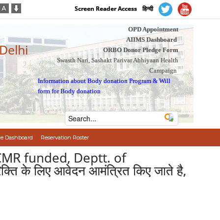
Screen Reader Access
हिन्दी
OPD Appointment
AIIMS Dashboard
 Delhi
ORBO Donor Pledge Form
Swasth Nari, Sashakt Parivar Abhiyaan Health
Campaign
Information about Body donation Program
&
Will
form for Body donation
e Dashboard
Reservation Roster
ICMR funded, Deptt. of
ि के लिए आवेदन आमंत्रित किए जाते है,