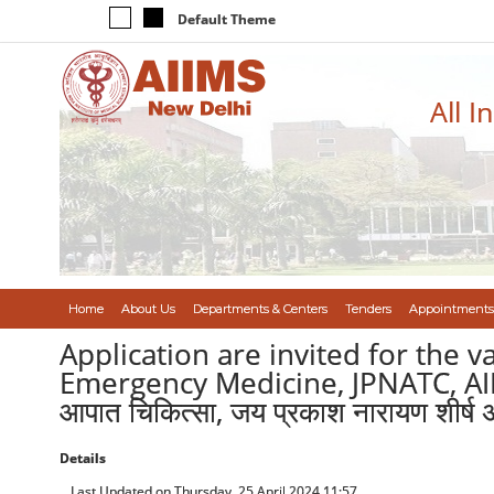
Default Theme
All I
Home
About Us
Departments & Centers
Tenders
Appointments
Application are invited for the v
Emergency Medicine, JPNATC, AIIMS/आईस
आपात चिकित्सा, जय प्रकाश नारायण शीर्ष अभ
Details
Last Updated on Thursday, 25 April 2024 11:57