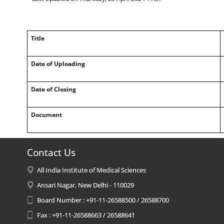
Title
Date of Uploading
Date of Closing
Document
Contact Us
All India Institute of Medical Sciences
Ansari Nagar, New Delhi - 110029
Board Number : +91-11-26588500 / 26588700
Fax : +91-11-26588663 / 26588641