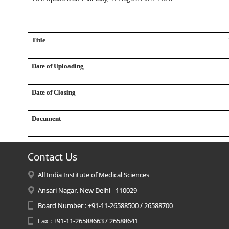
Title
Date of Uploading
Date of Closing
Document
Contact Us
All India Institute of Medical Sciences
Ansari Nagar, New Delhi - 110029
Board Number : +91-11-26588500 / 26588700
Fax : +91-11-26588663 / 26588641