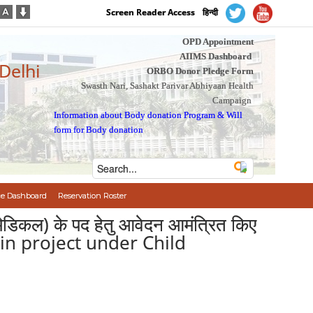
Screen Reader Access
हिन्दी
OPD Appointment
AIIMS Dashboard
 Delhi
ORBO Donor Pledge Form
Swasth Nari, Sashakt Parivar Abhiyaan Health
Campaign
Information about Body donation Program
&
Will
form for Body donation
e Dashboard
Reservation Roster
ान मेडिकल) के पद हेतु आवेदन आमंत्रित किए
) in project under Child