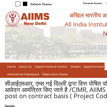
Intranet Access
Default Theme
अखिल भारतीय आयुर
All India Instit
N
Home
About Us
Departments & Centers
Tenders
Appointments
Attendance Dashboard
Reservation Roster
सीआईएमआर, एम्स नई दिल्ली द्वारा वित्त पोषित 
आवेदन आमंत्रित किए जाते है /CIMR, AII
post on contract basis ( Project Co
Details