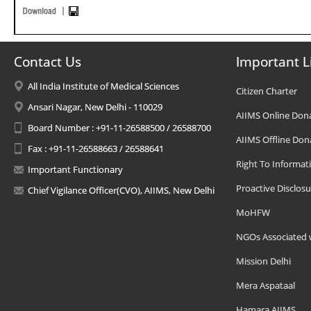
Contact Us
Important L
All India Institute of Medical Sciences
Citizen Charter
Ansari Nagar, New Delhi - 110029
AIIMS Online Don
Board Number : +91-11-26588500 / 26588700
AIIMS Offline Don
Fax : +91-11-26588663 / 26588641
Right To Informat
Important Functionary
Proactive Disclosu
Chief Vigilance Officer(CVO), AIIMS, New Delhi
MoHFW
NGOs Associated 
Mission Delhi
Mera Aspataal
Hamara AIIMS