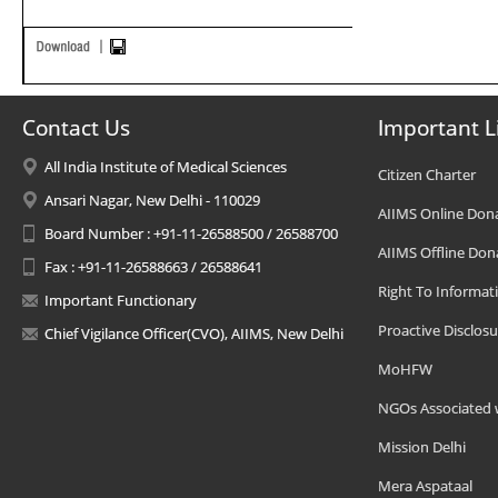
Contact Us
Important L
All India Institute of Medical Sciences
Citizen Charter
Ansari Nagar, New Delhi - 110029
AIIMS Online Don
Board Number : +91-11-26588500 / 26588700
AIIMS Offline Don
Fax : +91-11-26588663 / 26588641
Right To Informat
Important Functionary
Proactive Disclosu
Chief Vigilance Officer(CVO), AIIMS, New Delhi
MoHFW
NGOs Associated 
Mission Delhi
Mera Aspataal